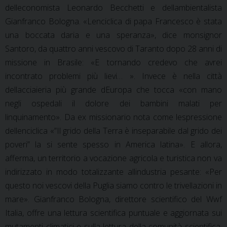
delleconomista Leonardo Becchetti e dellambientalista
Gianfranco Bologna. «Lenciclica di papa Francesco è stata
una boccata daria e una speranza», dice monsignor
Santoro, da quattro anni vescovo di Taranto dopo 28 anni di
missione in Brasile: «E tornando credevo che avrei
incontrato problemi più lievi… ». Invece è nella città
dellacciaieria più grande dEuropa che tocca «con mano
negli ospedali il dolore dei bambini malati per
linquinamento». Da ex missionario nota come lespressione
dellenciclica «”Il grido della Terra è inseparabile dal grido dei
poveri” la si sente spesso in America latina». E allora,
afferma, un territorio a vocazione agricola e turistica non va
indirizzato in modo totalizzante allindustria pesante: «Per
questo noi vescovi della Puglia siamo contro le trivellazioni in
mare». Gianfranco Bologna, direttore scientifico del Wwf
Italia, offre una lettura scientifica puntuale e aggiornata sui
mutamenti climatici e sulla lettura della comunità scientifica.