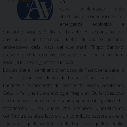
un
caso emblematico della
strettissima connessione tra
emergenza ecologica e
questione sociale, è lIlva di Taranto. A raccontarlo con
passione è un testimone diretto di questo dramma,
larcivescovo della “città dei due mari” Filippo Santoro,
presidente della Commissione episcopale per i problemi
sociali, il lavoro, la giustizia e la pace.
Loccasione è il seminario promosso da Retinopera, cartello
di associazioni coordinato da Franco Miano, sullenciclica
Laudato si e moderato dal presidente Focsiv Gianfranco
Cattai, «Per una nuova ecologia integrale». Qu larcivescovo
porta un intervento, lo dice subito, «più autobiografico che
accademico », su quello che definisce «lingiustissimo
conflitto tra salute e lavoro». Un contributo pastorale che si
affianca a quello operativo della Focsiv e a quelli scientifici