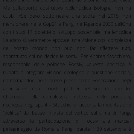
Ma sullapporto costruttivo dellenciclica Bologna non ha
dubbi: «Se devo sottolineare una svolta nel 2015, non
menzionerei né la Cop21 a Parigi, né lAgenda 2030 dellOnu
con i suoi 17 obiettivi di sviluppo sostenibile, ma lenciclica
Laudato si, veramente epocale: una visione così complessa
del nostro mondo non può non far riflettere tutti,
soprattutto chi ne decide le sorti». Per Andrea Stocchiero,
responsabile delle politiche Focsiv, «questa enciclica è
riuscita a integrare visione ecologica e questione sociale,
confermandoci nelle scelte prese come Federazione negli
anni scorsi con i nostri partner nel Sud del mondo.
Chiarezza nella complessità, nettezza nelle posizioni,
ricchezza negli spunti». Stocchiero racconta la mobilitazione
“politica” dal basso in vista del vertice sul clima di Parigi,
attraverso la partecipazione di Focsiv alla marcia-
pellegrinaggio da Roma a Parigi: partita il 30 settembre è