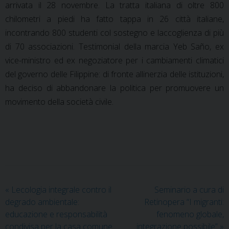
arrivata il 28 novembre. La tratta italiana di oltre 800
chilometri a piedi ha fatto tappa in 26 città italiane,
incontrando 800 studenti col sostegno e laccoglienza di più
di 70 associazioni. Testimonial della marcia Yeb Saño, ex
vice-ministro ed ex negoziatore per i cambiamenti climatici
del governo delle Filippine: di fronte allinerzia delle istituzioni,
ha deciso di abbandonare la politica per promuovere un
movimento della società civile.
«
Lecologia integrale contro il
Seminario a cura di
degrado ambientale:
Retinopera “I migranti:
educazione e responsabilità
fenomeno globale,
condivisa per la casa comune
integrazione possibile”
»