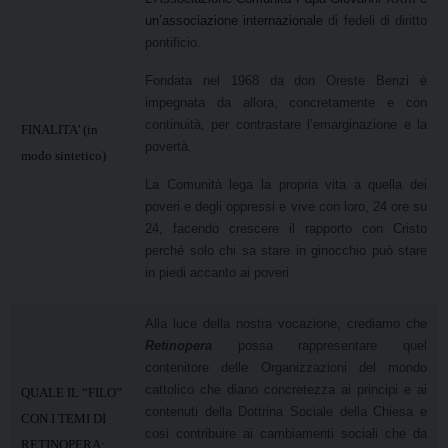
un’associazione internazionale
di fedeli di diritto
pontificio.
Fondata nel 1968 da don Oreste Benzi è
impegnata da allora, concretamente e con
continuità, per contrastare l’emarginazione e la
FINALITA’ (in
povertà.
modo sintetico)
La Comunità lega la propria vita a quella dei
poveri e degli oppressi e vive con loro, 24 ore su
24, facendo crescere il rapporto con Cristo
perché solo chi sa stare in ginocchio può stare
in piedi accanto ai poveri
Alla luce della nostra vocazione, crediamo che
Retinopera
possa rappresentare quel
contenitore delle Organizzazioni del mondo
cattolico che diano concretezza ai principi e ai
QUALE IL “FILO”
contenuti della Dottrina Sociale della Chiesa e
CON I TEMI DI
cosi contribuire ai cambiamenti sociali che da
RETINOPERA: