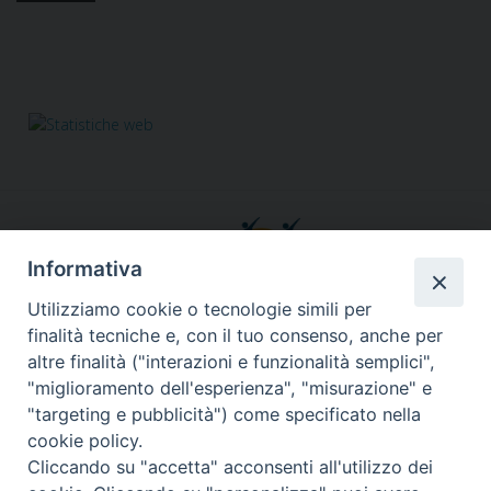
Informativa
Utilizziamo cookie o tecnologie simili per
finalità tecniche e, con il tuo consenso, anche per
altre finalità ("interazioni e funzionalità semplici",
Responsabile segreteria organizzativa, tecnico, amministrativa,
"miglioramento dell'esperienza", "misurazione" e
comunicazione, grafica, social&web, Info in rete:
Fabiana Alario
"targeting e pubblicità") come specificato nella
Via Lungotevere dei Vallati, 10 - 00186 Roma
cookie policy.
Tel. 3755457540
Cliccando su "accetta" acconsenti all'utilizzo dei
retinoperaroma@gmail.com
segreteria@retinopera.it
email:
-