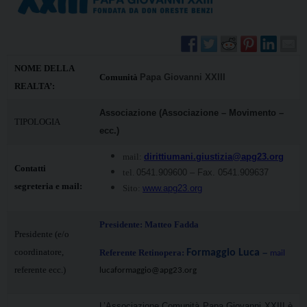
NOME DELLA
Comunità
Papa Giovanni XXIII
REALTA’:
Associazione (Associazione – Movimento –
TIPOLOGIA
ecc.)
mail:
dirittiumani.giustizia@apg23.org
Contatti
tel.
0541.909600 – Fax. 0541.909637
segreteria e mail:
Sito:
www.apg23.org
Presidente: Matteo Fadda
Presidente (e/o
coordinatore,
Referente Retinopera:
Formaggio Luca
–
mail
referente ecc.)
lucaformaggio@apg23.org
L’Associazione Comunità Papa Giovanni XXIII è