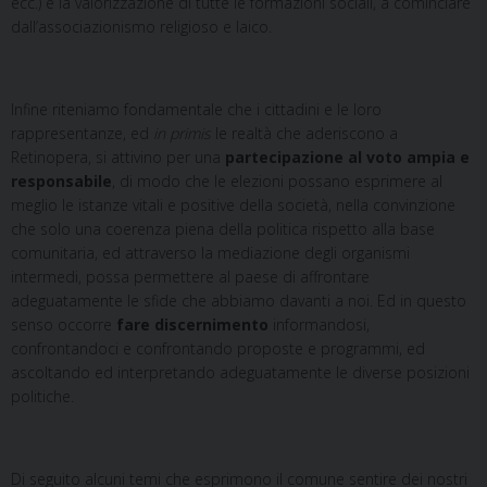
ecc.) e la valorizzazione di tutte le formazioni sociali, a cominciare
dall’associazionismo religioso e laico.
Infine riteniamo fondamentale che i cittadini e le loro
rappresentanze, ed
in primis
le realtà che aderiscono a
Retinopera, si attivino per una
partecipazione al voto ampia e
responsabile
, di modo che le elezioni possano esprimere al
meglio le istanze vitali e positive della società, nella convinzione
che solo una coerenza piena della politica rispetto alla base
comunitaria, ed attraverso la mediazione degli organismi
intermedi, possa permettere al paese di affrontare
adeguatamente le sfide che abbiamo davanti a noi. Ed in questo
senso occorre
fare discernimento
informandosi,
confrontandoci e confrontando proposte e programmi, ed
ascoltando ed interpretando adeguatamente le diverse posizioni
politiche.
Di seguito alcuni temi che esprimono il comune sentire dei nostri