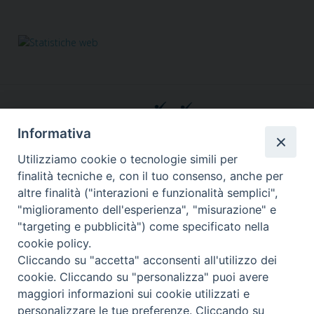
Informativa
Utilizziamo cookie o tecnologie simili per
finalità tecniche e, con il tuo consenso, anche per
altre finalità ("interazioni e funzionalità semplici",
Responsabile segreteria organizzativa, tecnico, amministrativa,
"miglioramento dell'esperienza", "misurazione" e
comunicazione, grafica, social&web, Info in rete:
Fabiana Alario
"targeting e pubblicità") come specificato nella
Via Lungotevere dei Vallati, 10 - 00186 Roma
cookie policy.
Tel. 3755457540
Cliccando su "accetta" acconsenti all'utilizzo dei
retinoperaroma@gmail.com
segreteria@retinopera.it
email:
-
cookie. Cliccando su "personalizza" puoi avere
© Copyright 2012-2020
maggiori informazioni sui cookie utilizzati e
personalizzare le tue preferenze. Cliccando su