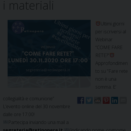
i materiali
Ultimi giorni
per iscriversi al
Webinar
“COME FARE
RETE?”
Approfondimen
to
su “Fare rete
non è una
somma. E’
collegialità e comunione”
L’evento online del 30 novembre
dalle ore 17.00!
Partecipa inviando una mail a
segreteria@retinopera.it
(indicando nome, cognome,