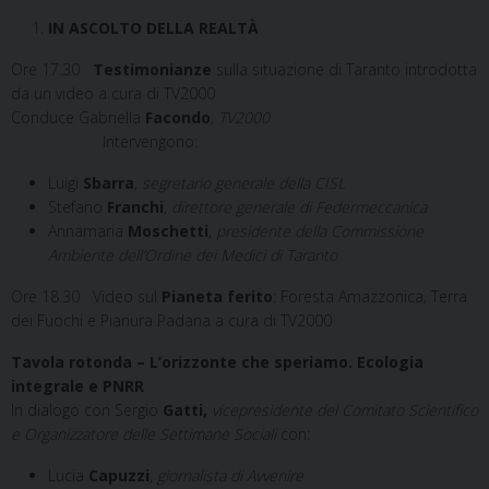
IN ASCOLTO DELLA REALTÀ
Ore 17.30
Testimonianze
sulla situazione di Taranto introdotta
da un video a cura di TV2000
Conduce Gabriella
Facondo
,
TV2000
Intervengono:
Luigi
Sbarra
,
segretario generale della CISL
Stefano
Franchi
,
direttore generale di Federmeccanica
Annamaria
Moschetti
,
presidente della Commissione
Ambiente dell’Ordine dei Medici di Taranto
Ore 18.30
Video sul
Pianeta ferito
: Foresta Amazzonica, Terra
dei Fuochi e Pianura Padana a cura di TV2000
Tavola rotonda – L’orizzonte che speriamo. Ecologia
integrale e PNRR
In dialogo con Sergio
Gatti,
vicepresidente del Comitato Scientifico
e Organizzatore delle Settimane Sociali
con:
Lucia
Capuzzi
,
giornalista di Avvenire