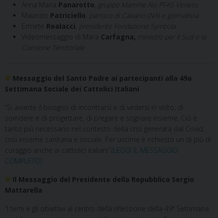
Anna Maria
Panarotto
,
gruppo Mamme No PFAS Veneto
Maurizio
Patriciello
,
parroco di Caivano (NA) e giornalista
Ermete
Realacci
,
presidente Fondazione Symbola
Videomessaggio di Mara
Carfagna,
ministro per il Sud e la
Coesione Territoriale
Messaggio del Santo Padre ai partecipanti alla 49a
Settimana Sociale dei Cattolici Italiani
“Si avverte il bisogno di incontrarsi e di vedersi in volto, di
sorridere e di progettare, di pregare e sognare insieme. Ciò è
tanto più necessario nel contesto della crisi generata dal Covid,
crisi insieme sanitaria e sociale. Per uscirne è richiesto un di più di
coraggio anche ai cattolici italiani”.
(LEGGI IL MESSAGGIO
COMPLETO)
Il Messaggio del Presidente della Repubblica Sergio
Mattarella
“I temi e gli obiettivi al centro della riflessione della 49ª Settimana