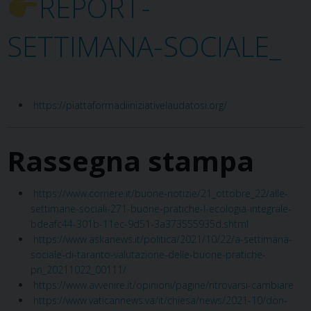
REPORT-
SETTIMANA-SOCIALE_
https://piattaformadiiniziativelaudatosi.org/
Rassegna stampa
https://www.corriere.it/buone-notizie/21_ottobre_22/alle-
settimane-sociali-271-buone-pratiche-l-ecologia-integrale-
bdeafc44-301b-11ec-9d51-3a373555935d.shtml
https://www.askanews.it/politica/2021/10/22/a-settimana-
sociale-di-taranto-valutazione-delle-buone-pratiche-
pn_20211022_00111/
https://www.avvenire.it/opinioni/pagine/ritrovarsi-cambiare
https://www.vaticannews.va/it/chiesa/news/2021-10/don-