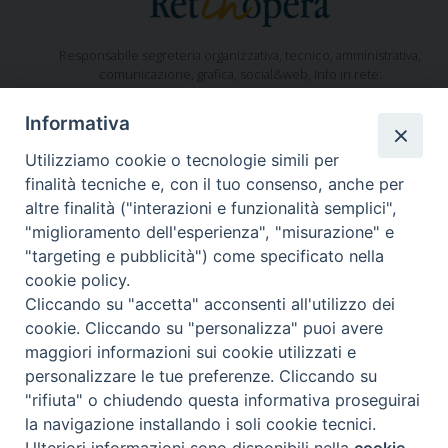
Responsabile segreteria organizzativa, tecnico, amministrativa,
comunicazione, grafica, social&web, Info in rete:
Fabiana Alario
Via Lungotevere dei Vallati, 10 - 00186 Roma
Informativa
Tel. 3755457540
retinoperaroma@gmail.com
segreteria@retinopera.it
email:
-
Utilizziamo cookie o tecnologie simili per
© Copyright 2012-2020
finalità tecniche e, con il tuo consenso, anche per
altre finalità ("interazioni e funzionalità semplici",
"miglioramento dell'esperienza", "misurazione" e
"targeting e pubblicità") come specificato nella
cookie policy.
Cliccando su "accetta" acconsenti all'utilizzo dei
cookie. Cliccando su "personalizza" puoi avere
maggiori informazioni sui cookie utilizzati e
personalizzare le tue preferenze. Cliccando su
"rifiuta" o chiudendo questa informativa proseguirai
la navigazione installando i soli cookie tecnici.