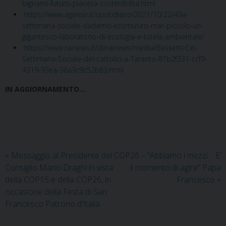
bignami-futuro-pianeta-sostenibilita.html
https://www.agensir.it/quotidiano/2021/10/22/49a-
settimana-sociale-dadamo-ecomuseo-mar-piccolo-un-
gigantesco-laboratorio-di-ecologia-e-tutela-ambientale/
https://www.rainews.it/dl/rainews/media/Bassetti-Cei-
Settimana-Sociale-dei-cattolici-a-Taranto-87b2f331-ccf9-
4319-93ea-36a3c9c52b83.html
IN AGGIORNAMENTO…
«
Messaggio al Presidente del
COP26 – “Abbiamo i mezzi… E’
Consiglio Mario Draghi in vista
il momento di agire” Papa
della COP15 e della COP26, in
Francesco
»
occasione della Festa di San
Francesco Patrono d’Italia