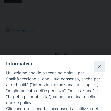
Informativa
Utilizziamo cookie o tecnologie simili per
finalità tecniche e, con il tuo consenso, anche per
altre finalità ("interazioni e funzionalità semplici",
Responsabile segreteria organizzativa, tecnico, amministrativa,
"miglioramento dell'esperienza", "misurazione" e
comunicazione, grafica, social&web, Info in rete:
Fabiana Alario
"targeting e pubblicità") come specificato nella
Via Lungotevere dei Vallati, 10 - 00186 Roma
cookie policy.
Tel. 3755457540
Cliccando su "accetta" acconsenti all'utilizzo dei
retinoperaroma@gmail.com
segreteria@retinopera.it
email:
-