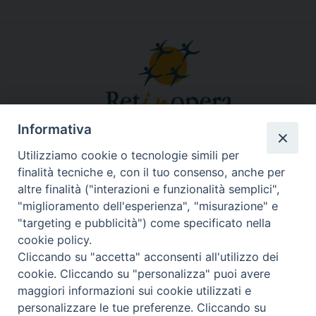
Informativa
Responsabile segreteria organizzativa, tecnico, amministrativa,
comunicazione, grafica, social&web, Info in rete:
Utilizziamo cookie o tecnologie simili per
Fabiana Alario
finalità tecniche e, con il tuo consenso, anche per
Via Lungotevere dei Vallati, 10 - 00186 Roma
altre finalità ("interazioni e funzionalità semplici",
Tel. 3755457540
retinoperaroma@gmail.com
segreteria@retinopera.it
email:
-
"miglioramento dell'esperienza", "misurazione" e
© Copyright 2012-2020
"targeting e pubblicità") come specificato nella
cookie policy.
Cliccando su "accetta" acconsenti all'utilizzo dei
cookie. Cliccando su "personalizza" puoi avere
maggiori informazioni sui cookie utilizzati e
personalizzare le tue preferenze. Cliccando su