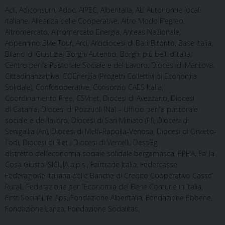
Acli, Adiconsum, Adoc, AIPEC, Alberitalia, ALI Autonomie locali
italiane, Alleanza delle Cooperative, Altro Modo Flegreo,
Altromercato, Altromercato Energia, Anteas Nazionale,
Appennino Bike Tour, Arci, Arcidiocesi di Bari/Bitonto, Base Italia,
Bilanci di Giustizia, Borghi Autentici, Borghi più belli d’Italia,
Centro per la Pastorale Sociale e del Lavoro, Diocesi di Mantova,
Cittadinanzattiva, COEnergia (Progetti Collettivi di Economia
Solidale), Confcooperative, Consorzio CAES Italia,
Coordinamento Free, CSVnet, Diocesi di Avezzano, Diocesi
di Catania, Diocesi di Pozzuoli (Na) – Ufficio per la pastorale
sociale e del lavoro, Diocesi di San Miniato (PI), Diocesi di
Senigallia (An), Diocesi di Melfi-Rapolla-Venosa, Diocesi di Orvieto-
Todi, Diocesi di Rieti, Diocesi di Vercelli, DessBg
distretto dell’economia sociale solidale bergamasca, EPHA, Fa’ la
Cosa Giusta! SICILIA a.p.s., Fairtrade Italia, Federcasse
Federazione italiana delle Banche di Credito Cooperativo Casse
Rurali, Federazione per l’Economia del Bene Comune in Italia,
First Social Life Aps, Fondazione AlberItalia, Fondazione Ebbene,
Fondazione Lanza, Fondazione Sodalitas,