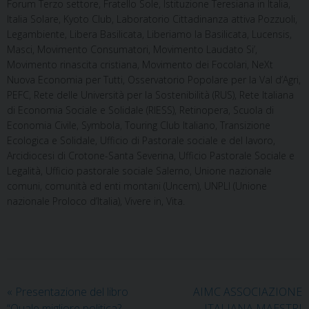
Forum Terzo settore, Fratello Sole, Istituzione Teresiana in Italia,
Italia Solare, Kyoto Club, Laboratorio Cittadinanza attiva Pozzuoli,
Legambiente, Libera Basilicata, Liberiamo la Basilicata, Lucensis,
Masci, Movimento Consumatori, Movimento Laudato Si’,
Movimento rinascita cristiana, Movimento dei Focolari, NeXt
Nuova Economia per Tutti, Osservatorio Popolare per la Val d’Agri,
PEFC, Rete delle Università per la Sostenibilità (RUS), Rete Italiana
di Economia Sociale e Solidale (RIESS), Retinopera, Scuola di
Economia Civile, Symbola, Touring Club Italiano, Transizione
Ecologica e Solidale, Ufficio di Pastorale sociale e del lavoro,
Arcidiocesi di Crotone-Santa Severina, Ufficio Pastorale Sociale e
Legalità, Ufficio pastorale sociale Salerno, Unione nazionale
comuni, comunità ed enti montani (Uncem), UNPLI (Unione
nazionale Proloco d’Italia), Vivere in, Vita.
«
Presentazione del libro
AIMC ASSOCIAZIONE
“Quale migliore politica?
ITALIANA MAESTRI