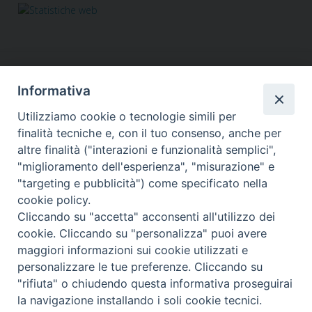
Informativa
Utilizziamo cookie o tecnologie simili per
finalità tecniche e, con il tuo consenso, anche per
altre finalità ("interazioni e funzionalità semplici",
Responsabile segreteria organizzativa, tecnico, amministrativa,
"miglioramento dell'esperienza", "misurazione" e
comunicazione, grafica, social&web, Info in rete:
"targeting e pubblicità") come specificato nella
Fabiana Alario
cookie policy.
Via Lungotevere dei Vallati, 10 - 00186 Roma
Cliccando su "accetta" acconsenti all'utilizzo dei
Tel. 3755457540
retinoperaroma@gmail.com
segreteria@retinopera.it
email:
-
cookie. Cliccando su "personalizza" puoi avere
© Copyright 2012-2020
maggiori informazioni sui cookie utilizzati e
personalizzare le tue preferenze. Cliccando su
"rifiuta" o chiudendo questa informativa proseguirai
la navigazione installando i soli cookie tecnici.