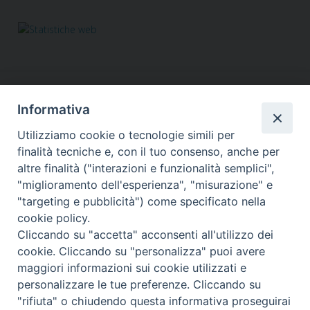
Informativa
Utilizziamo cookie o tecnologie simili per
finalità tecniche e, con il tuo consenso, anche per
altre finalità ("interazioni e funzionalità semplici",
Responsabile segreteria organizzativa, tecnico, amministrativa,
"miglioramento dell'esperienza", "misurazione" e
comunicazione, grafica, social&web, Info in rete:
"targeting e pubblicità") come specificato nella
Fabiana Alario
cookie policy.
Via Lungotevere dei Vallati, 10 - 00186 Roma
Cliccando su "accetta" acconsenti all'utilizzo dei
Tel. 3755457540
retinoperaroma@gmail.com
segreteria@retinopera.it
email:
-
cookie. Cliccando su "personalizza" puoi avere
© Copyright 2012-2020
maggiori informazioni sui cookie utilizzati e
personalizzare le tue preferenze. Cliccando su
"rifiuta" o chiudendo questa informativa proseguirai