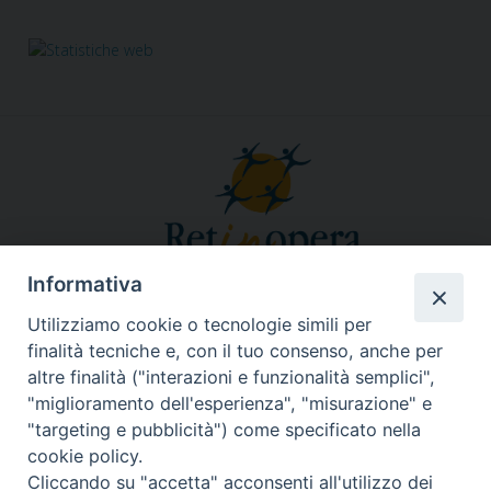
Informativa
Responsabile segreteria organizzativa, tecnico, amministrativa,
comunicazione, grafica, social&web, Info in rete:
Utilizziamo cookie o tecnologie simili per
Fabiana Alario
finalità tecniche e, con il tuo consenso, anche per
Via Lungotevere dei Vallati, 10 - 00186 Roma
altre finalità ("interazioni e funzionalità semplici",
Tel. 3755457540
retinoperaroma@gmail.com
segreteria@retinopera.it
email:
-
"miglioramento dell'esperienza", "misurazione" e
© Copyright 2012-2020
"targeting e pubblicità") come specificato nella
cookie policy.
Cliccando su "accetta" acconsenti all'utilizzo dei