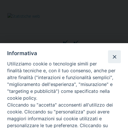
Informativa
Utilizziamo cookie o tecnologie simili per
finalità tecniche e, con il tuo consenso, anche per
altre finalità ("interazioni e funzionalità semplici",
Responsabile segreteria organizzativa, tecnico, amministrativa,
"miglioramento dell'esperienza", "misurazione" e
comunicazione, grafica, social&web, Info in rete:
Fabiana Alario
"targeting e pubblicità") come specificato nella
Via Lungotevere dei Vallati, 10 - 00186 Roma
cookie policy.
Tel. 3755457540
Cliccando su "accetta" acconsenti all'utilizzo dei
retinoperaroma@gmail.com
segreteria@retinopera.it
email:
-
cookie. Cliccando su "personalizza" puoi avere
© Copyright 2012-2020
maggiori informazioni sui cookie utilizzati e
personalizzare le tue preferenze. Cliccando su