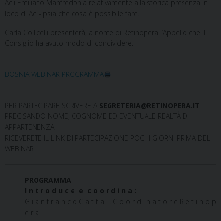
Acli Emiliano Manfredonia relativamente alla storica presenza in
loco di Acli-Ipsia che cosa è possibile fare.
Carla Collicelli presenterà, a nome di Retinopera l’Appello che il
Consiglio ha avuto modo di condividere.
BOSNIA WEBINAR PROGRAMMA
PER PARTECIPARE SCRIVERE A
SEGRETERIA@RETINOPERA.IT
PRECISANDO NOME, COGNOME ED EVENTUALE REALTÀ DI
APPARTENENZA
RICEVERETE IL LINK DI PARTECIPAZIONE POCHI GIORNI PRIMA DEL
WEBINAR
PROGRAMMA
I n t r o d u c e e c o o r d i n a :
G i a n f r a n c o C a t t a i , C o o r d i n a t o r e R e t i n o p
e r a