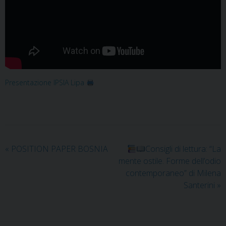
Presentazione IPSIA Lipa
«
POSITION PAPER BOSNIA
Consigli di lettura: “La
mente ostile. Forme dell’odio
contemporaneo” di Milena
Santerini
»