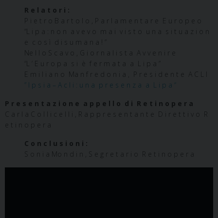
R e l a t o r i :
P i e t r o B a r t o l o , P a r l a m e n t a r e E u r o p e o
“L i p a : n o n a v e v o m a i v i s t o u n a s i t u a z i o n
e c o s ì d i s u m a n a ! ”
Ne l l o S c a v o , G i o r n a l i s t a A v v e n i r e
“L ’ E u r o p a s i è f e r m a t a a L i p a ”
E m i l i a n o Ma n f r e d o n i a , P r e s i d e n t e A C L I
” I p s i a – A c l i : u n a p r e s e n z a a L i p a “
P r e s e n t a z i o n e a p p e l l o d i R e t i n o p e r a
C a r l a C o l l i c e l l i , R a p p r e s e n t a n t e D i r e t t i v o R
e t i n o p e r a
C o n c l u s i o n i :
S o n i a Mo n d i n , S e g r e t a r i o R e t i n o p e r a