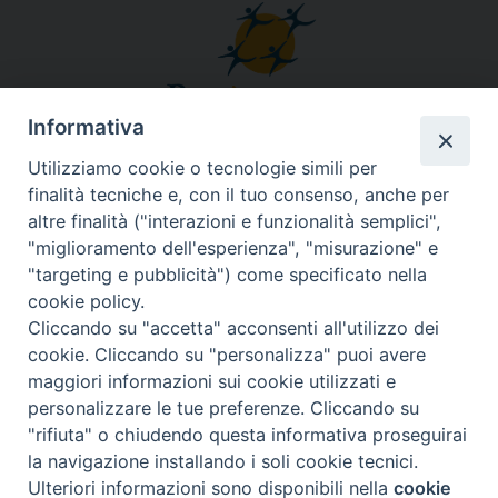
Informativa
Responsabile segreteria organizzativa, tecnico, amministrativa,
Utilizziamo cookie o tecnologie simili per
comunicazione, grafica, social&web, Info in rete:
finalità tecniche e, con il tuo consenso, anche per
Fabiana Alario
Via Lungotevere dei Vallati, 10 - 00186 Roma
altre finalità ("interazioni e funzionalità semplici",
Tel. 3755457540
"miglioramento dell'esperienza", "misurazione" e
retinoperaroma@gmail.com
segreteria@retinopera.it
email:
-
"targeting e pubblicità") come specificato nella
© Copyright 2012-2020
cookie policy.
Cliccando su "accetta" acconsenti all'utilizzo dei
cookie. Cliccando su "personalizza" puoi avere
maggiori informazioni sui cookie utilizzati e
personalizzare le tue preferenze. Cliccando su
"rifiuta" o chiudendo questa informativa proseguirai
la navigazione installando i soli cookie tecnici.
Ulteriori informazioni sono disponibili nella
cookie
Preferenze Cookie