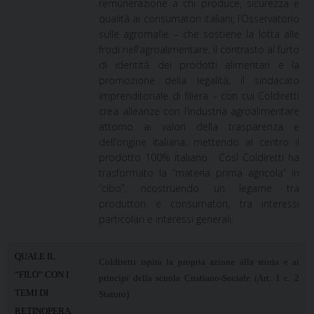
remunerazione a chi produce, sicurezza e
qualità ai consumatori italiani; l’Osservatorio
sulle
agromafie – che sostiene la lotta alle
frodi nell’agroalimentare, il contrasto al furto
di identità dei prodotti
alimentari e la
promozione della legalità; il sindacato
imprenditoriale di filiera – con cui Coldiretti
crea
alleanze con l’industria agroalimentare
attorno ai valori della trasparenza e
dell’origine italiana, mettendo
al centro il
prodotto 100% italiano. Così Coldiretti ha
trasformato la “materia prima agricola” in
“cibo”,
ricostruendo un legame tra
produttori e consumatori, tra interessi
particolari e interessi generali.
QUALE IL
Coldiretti ispira la propria azione alla storia e ai
“FILO” CON I
principi della scuola Cristiano-Sociale (Art. 1 c. 2
TEMI DI
Statuto)
RETINOPERA: