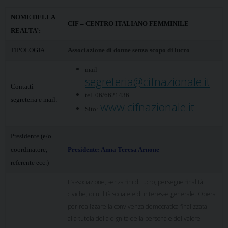
–
Centro
NOME DELLA
CIF – CENTRO ITALIANO FEMMINILE
Italiano
REALTA’:
Femminile
TIPOLOGIA
Associazione di donne senza scopo di lucro
mail
segreteria@cifnazionale.it
Contatti
tel.
06/6621436.
segreteria e mail:
www.cifnazionale.it
Sito:
Presidente (e/o
coordinatore,
Presidente: Anna Teresa Arnone
referente ecc.)
L’associazione, senza fini di lucro, persegue finalità
civiche, di utilità sociale e di interesse generale. Opera
per realizzare la convivenza democratica finalizzata
alla tutela della dignità della persona e del valore