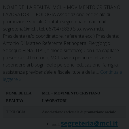
NOME DELLA REALTA’: MCL – MOVIMENTO CRISTIANO
LAVORATORI TIPOLOGIA Associazione ecclesiale di
promozione sociale Contatti segreteria e mail: mail:
segreteria@mcl.it tel. 0670475839 Sito: www.mcl.it
Presidente (e/o coordinatore, referente ecc.) Presidente:
Antonio Di Matteo Referente Retinopera: Piergiorgio
Sciacqua FINALITA’ (in modo sintetico) Con una capillare
presenza sul territorio, MCL lavora per intercettare e
rispondere ai bisogni delle persone: educazione, famiglia,
assistenza previdenziale e fiscale, tutela della …
Continua a
MCL
leggere
»
–
Movimento
NOME DELLA
MCL – MOVIMENTO CRISTIANO
cristiano
REALTA’:
LAVORATORI
lavoratori
TIPOLOGIA
Associazione ecclesiale di promozione sociale
segreteria@mcl.it
mail: