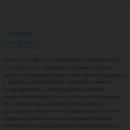
Coldiretti
ASSOCIAZIONI ADERENTI
LINK
21 MARZO 2013
NOME DELLA REALTA’: CONFEDERAZIONE NAZIONALE
COLDIRETTI TIPOLOGIA Organizzazione sindacale di
rappresentanza delle persone e delle imprese che operano
in agricoltura, nel settore ittico, nelle attività connesse e
nell’agroalimentare. Contatti segreteria e mail: mail:
presidenza@coldiretti.it; nunzio.primavera@coldiretti.it tel.
O6 – 4682242 Sito: www.coldiretti.it Presidente (e/o
coordinatore, referente ecc.) Presidente: Ettore Prandini
Segretario Generale: Vincenzo Gesmundo Referente
Retinopera: Paola Grossi FINALITA’ (in modo sintetico) La