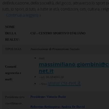
dell’educazione, della socialità, del gioco, attraverso lo sport p
tutti, lo sport di tutti, a tutte le età, condizioni, ceti, cultura, reli
CSI
…
Continua a leggere
»
–
Centro
NOME
Sportivo
DELLA
CSI – CENTRO SPORTIVO ITALIANO
Italiano
REALTA’:
TIPOLOGIA
Associazione di Promozione Sociale
mail:
massimiliano.giombini@cs
Contatti
net.it
segreteria e
– tel. 06.68404538
mail:
www.csi-net.it
– Sito:
Presidente: Vittorio Bosio
Presidente (e/o
coordinatore,
Referente Retinopera: Andrea De David