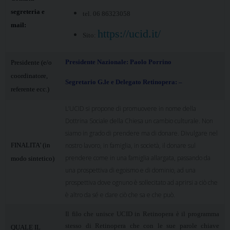
segreteria e
tel. 06 86323058
mail:
https://ucid.it/
Sito:
Presidente Nazionale: Paolo Porrino
Presidente (e/o
coordinatore,
Segretario G.le e Delegato Retinopera:
–
referente ecc.)
L’UCID si propone di promuovere in nome della
Dottrina Sociale della Chiesa un cambio culturale. Non
siamo in grado di prendere ma di donare. Divulgare nel
FINALITA’ (in
nostro lavoro, in famiglia, in società, il donare sul
prendere come in una famiglia allargata, passando da
modo sintetico)
una prospettiva di egoismo e di dominio, ad una
prospettiva dove ognuno è sollecitato ad aprirsi a ciò che
è altro da sé e dare ciò che sa e che può.
Il filo che unisce UCID in Retinopera è il programma
stesso di Retinopera che con le sue parole chiave
QUALE IL