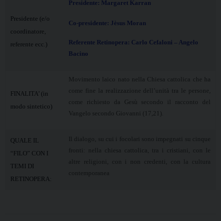
Presidente: Margaret Karran
Presidente (e/o
Co-presidente: Jèsus Moran
coordinatore,
Referente Retinopera: Carlo Cefaloni – Angelo
referente ecc.)
Bacino
Movimento
laico nato nella Chiesa cattolica che ha
come fine la realizzazione dell’unità tra le persone,
FINALITA’ (in
come richiesto da Gesù secondo il racconto del
modo sintetico)
Vangelo secondo Giovanni (17,21).
Il dialogo, su cui i focolari sono impegnati su cinque
QUALE IL
fronti: nella chiesa cattolica, tra i cristiani, con le
“FILO” CON I
altre religioni, con i non credenti, con la cultura
TEMI DI
contemporanea
RETINOPERA: