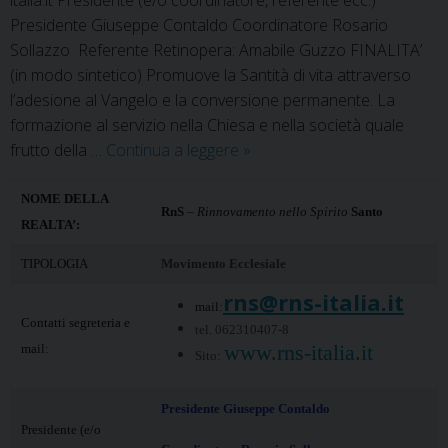
Presidente Giuseppe Contaldo Coordinatore Rosario
Sollazzo Referente Retinopera: Amabile Guzzo FINALITA’
(in modo sintetico) Promuove la Santità di vita attraverso
l’adesione al Vangelo e la conversione permanente. La
formazione al servizio nella Chiesa e nella società quale
RnS
frutto della …
Continua a leggere
»
–
Rinnovamento
NOME DELLA
RnS
–
Rinnovamento nello Spirito
Santo
nello
REALTA’:
Spirito
TIPOLOGIA
Movimento Ecclesiale
Santo
rns@rns-italia.it
mail:
Contatti segreteria e
tel. 062310407-8
www.rns-italia.it
mail:
Sito:
Presidente Giuseppe Contaldo
Presidente (e/o