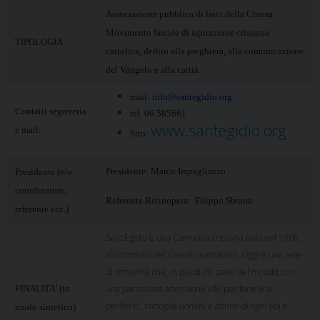
Associazione pubblica di laici della Chiesa.
Movimento laicale di ispirazione cristiana
TIPOLOGIA
cattolica, dedito alla preghiera, alla comunicazione
del Vangelo e alla carità
mail:
info@santegidio.org
Contatti segreteria
tel. 06.585661
www.santegidio.org
e mail:
Sito:
Presidente: Marco Impagliazzo
Presidente (e/o
coordinatore,
Referente Retinopera: Filippo Sbrana
referente ecc.)
Sant’Egidio è una Comunità cristiana nata nel 1968,
all’indomani del Concilio Vaticano II. Oggi è una rete
di comunità che, in più di 70 paesi del mondo, con
FINALITA’ (in
una particolare attenzione alle periferie e ai
periferici, raccoglie uomini e donne di ogni età e
modo sintetico)