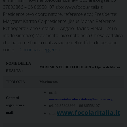
37893866 – 06 86558107 sito: www.focolaritalia.it
Presidente (e/o coordinatore, referente ecc.) Presidente:
Margaret Karran Co-presidente: Jèsus Moran Referente
Retinopera: Carlo Cefaloni – Angelo Bacino FINALITA’ (in
modo sintetico) Movimento laico nato nella Chiesa cattolica
che ha come fine la realizzazione dell’unità tra le persone,
Movimento
come …
Continua a leggere
»
dei
focolari
NOME DELLA
MOVIMENTO DEI FOCOLARI – Opera di Maria
REALTA’:
TIPOLOGIA
Movimento
mail:
Contatti
movimentofocolari.italia@focolare.org
segreteria e
tel. 06 37893866 – 06 86558107
www.focolaritalia.it
mail:
sito: