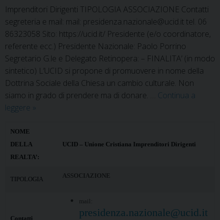
Imprenditori Dirigenti TIPOLOGIA ASSOCIAZIONE Contatti
segreteria e mail: mail: presidenza.nazionale@ucid.it tel. 06
86323058 Sito: https://ucid.it/ Presidente (e/o coordinatore,
referente ecc.) Presidente Nazionale: Paolo Porrino
Segretario G.le e Delegato Retinopera: – FINALITA’ (in modo
sintetico) L’UCID si propone di promuovere in nome della
Dottrina Sociale della Chiesa un cambio culturale. Non
siamo in grado di prendere ma di donare. …
Continua a
UCID
leggere
»
–
Unione
NOME
Cristiana
DELLA
UCID – Unione Cristiana Imprenditori Dirigenti
Imprenditori
REALTA’:
Dirigenti
ASSOCIAZIONE
TIPOLOGIA
mail:
presidenza.nazionale@ucid.it
Contatti