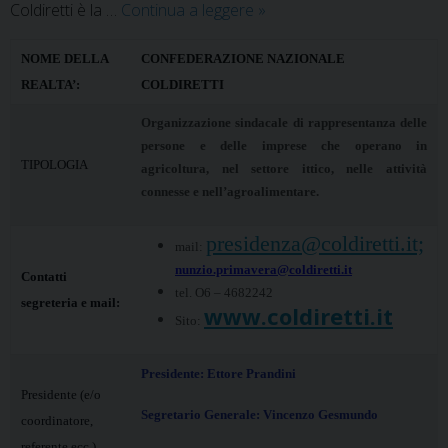
Coldiretti
Coldiretti è la …
Continua a leggere
»
NOME DELLA
CONFEDERAZIONE NAZIONALE
REALTA’:
COLDIRETTI
Organizzazione sindacale di rappresentanza delle
persone e delle imprese che operano in
TIPOLOGIA
agricoltura, nel settore ittico, nelle attività
connesse e nell’agroalimentare.
presidenza@coldiretti.it;
mail:
nunzio.primavera@coldiretti.it
Contatti
tel. O6 – 4682242
segreteria e mail:
www.coldiretti.it
Sito:
Presidente: Ettore Prandini
Presidente (e/o
Segretario Generale: Vincenzo Gesmundo
coordinatore,
referente ecc.)