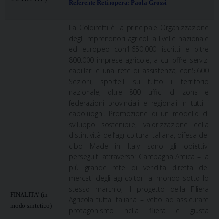
Referente Retinopera: Paola Grossi
La Coldiretti è la principale Organizzazione
degli imprenditori agricoli a livello nazionale
ed europeo con
1.650.000 iscritti e oltre
800.000 imprese agricole, a cui offre servizi
capillari e una rete di assistenza, con
5.600
Sezioni, sportelli su tutto il territorio
nazionale, oltre 800 uffici di zona e
federazioni provinciali e
regionali in tutti i
capoluoghi. Promozione di un modello di
sviluppo sostenibile, valorizzazione della
distintività dell’agricoltura italiana, difesa del
cibo Made in Italy sono gli obiettivi
perseguiti attraverso:
Campagna Amica – la
più grande rete di vendita diretta dei
mercati degli agricoltori al mondo sotto lo
stesso
marchio; il progetto della Filiera
FINALITA’ (in
Agricola tutta Italiana – volto ad assicurare
modo sintetico)
protagonismo nella filiera e
giusta