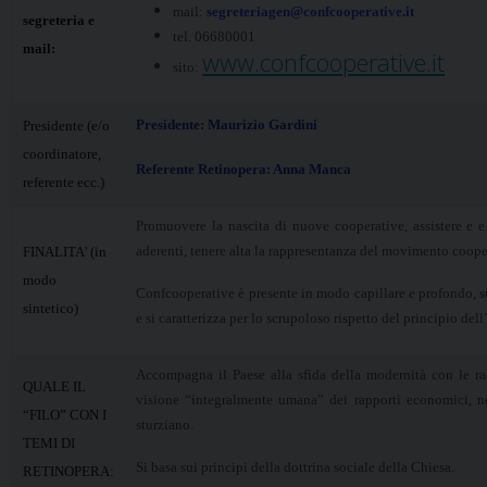
mail:
segreteriagen@confcooperative.it
segreteria e
tel. 06680001
mail:
www.confcooperative.it
sito:
Presidente: Maurizio Gardini
Presidente (e/o
coordinatore,
Referente Retinopera: Anna Manca
referente ecc.)
Promuovere la nascita di nuove cooperative, assistere e e
aderenti, tenere alta la rappresentanza del movimento coope
FINALITA’ (in
modo
Confcooperative è presente in modo capillare e profondo, su
sintetico)
e si caratterizza per lo scrupoloso rispetto del principio del
Accompagna il Paese alla sfida della modernità con le ra
QUALE IL
visione “integralmente umana” dei rapporti economici, nel
“FILO” CON I
sturziano.
TEMI DI
Si basa sui principi della dottrina sociale della Chiesa.
RETINOPERA: