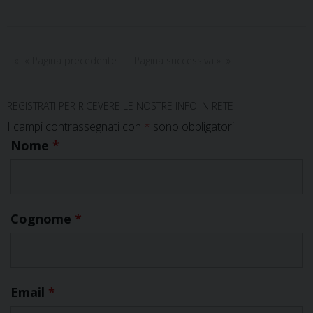
« Pagina precedente
Pagina successiva »
REGISTRATI PER RICEVERE LE NOSTRE INFO IN RETE
I campi contrassegnati con
*
sono obbligatori.
Nome
*
Cognome
*
Email
*