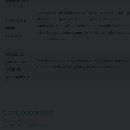
referente ecc.)
Promozione dell’educazione, della socialità, del gi
attraverso lo sport per tutti, lo sport di tutti, a tutte le
FINALITA’ (in
condizioni, ceti, cultura, religione e possibilità econom
modo
fisica. Lo sport come strumento di servizio alla crescita 
sintetico)
future generazioni.
QUALE IL
Nascita, sviluppo e appartenenza alla Chiesa. Impegno 
“FILO” CON I
diffusione della pratica sportiva in un’ottica cristiana.
TEMI DI
RETINOPERA:
Confcooperative
ASSOCIAZIONI ADERENTI
LINK
21 MARZO 2013