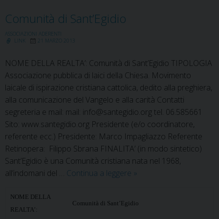
Comunità di Sant’Egidio
ASSOCIAZIONI ADERENTI
LINK
21 MARZO 2013
NOME DELLA REALTA’: Comunità di Sant’Egidio TIPOLOGIA
Associazione pubblica di laici della Chiesa. Movimento
laicale di ispirazione cristiana cattolica, dedito alla preghiera,
alla comunicazione del Vangelo e alla carità Contatti
segreteria e mail: mail: info@santegidio.org tel. 06.585661
Sito: www.santegidio.org Presidente (e/o coordinatore,
referente ecc.) Presidente: Marco Impagliazzo Referente
Retinopera: Filippo Sbrana FINALITA’ (in modo sintetico)
Sant’Egidio è una Comunità cristiana nata nel 1968,
Comunità
all’indomani del …
Continua a leggere
»
di
Sant’Egidio
NOME DELLA
Comunità di Sant’Egidio
REALTA’: