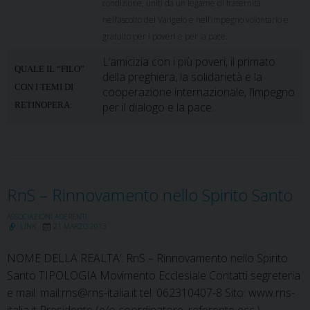
condizione, uniti da un legame di fraternità
nell’ascolto del Vangelo e nell’impegno volontario e
gratuito per i poveri e per la pace.
L’amicizia con i più poveri, il primato
QUALE IL “FILO”
della preghiera, la solidarietà e la
CON I TEMI DI
cooperazione internazionale, l’impegno
RETINOPERA:
per il dialogo e la pace.
RnS – Rinnovamento nello Spirito Santo
ASSOCIAZIONI ADERENTI
LINK
21 MARZO 2013
NOME DELLA REALTA’: RnS – Rinnovamento nello Spirito
Santo TIPOLOGIA Movimento Ecclesiale Contatti segreteria
e mail: mail:rns@rns-italia.it tel. 062310407-8 Sito: www.rns-
italia.it Presidente (e/o coordinatore, referente ecc.)