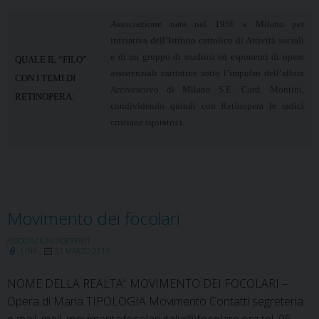
Associazione nata nel 1950 a Milano per
iniziativa dell’Istituto cattolico di Attività sociali
e di un gruppo di studiosi ed esponenti di opere
QUALE IL “FILO”
assistenziali caritative sotto l’impulso dell’allora
CON I TEMI DI
Arcivescovo di Milano S.E. Card. Montini,
RETINOPERA:
condividendo quindi con Retinopera le radici
cristiane ispiratrici.
Movimento dei focolari
ASSOCIAZIONI ADERENTI
LINK
21 MARZO 2013
NOME DELLA REALTA’: MOVIMENTO DEI FOCOLARI –
Opera di Maria TIPOLOGIA Movimento Contatti segreteria
e mail: mail: movimentofocolari.italia@focolare.org tel. 06