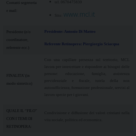
tel. 0670475839
Contatti segreteria
e mail:
www.mcl.it
Sito:
Presidente: Antonio Di Matteo
Presidente (e/o
coordinatore,
Referente Retinopera: Piergiorgio Sciacqua
referente ecc.)
Con una capillare presenza sul territorio, MCL
lavora per intercettare e rispondere ai bisogni delle
persone: educazione, famiglia, assistenza
FINALITA’ (in
previdenziale e fiscale, tutela della non
modo sintetico)
autosufficienza, formazione professionale, servizi al
lavoro specie per i giovani.
QUALE IL “FILO”
Condivisione e diffusione dei valori cristiani nella
CON I TEMI DI
vita sociale, politica ed economica.
RETINOPERA: