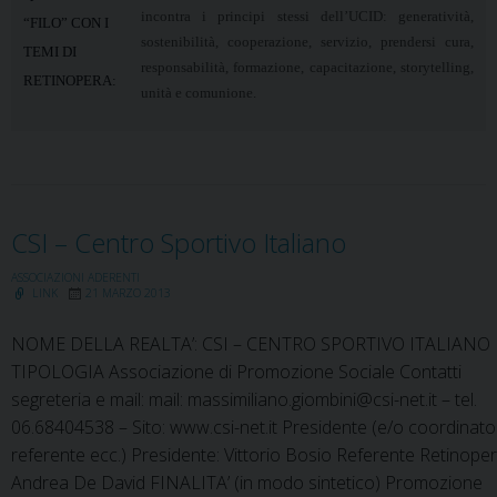
incontra i principi stessi dell’UCID: generatività,
“FILO” CON I
sostenibilità, cooperazione, servizio, prendersi cura,
TEMI DI
responsabilità, formazione, capacitazione, storytelling,
RETINOPERA:
unità e comunione.
CSI – Centro Sportivo Italiano
ASSOCIAZIONI ADERENTI
LINK
21 MARZO 2013
NOME DELLA REALTA’: CSI – CENTRO SPORTIVO ITALIANO
TIPOLOGIA Associazione di Promozione Sociale Contatti
segreteria e mail: mail: massimiliano.giombini@csi-net.it – tel.
06.68404538 – Sito: www.csi-net.it Presidente (e/o coordinato
referente ecc.) Presidente: Vittorio Bosio Referente Retinoper
Andrea De David FINALITA’ (in modo sintetico) Promozione