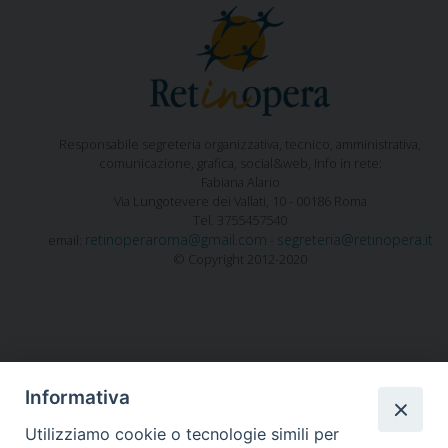
Responsabile segreteria organizzativa, tecnico, amministrativa,
comunicazione, grafica, social&web, Info in rete:
Fabiana Alario
Via Lungotevere dei Vallati, 10 - 00186 Roma
Tel. 3755457540
retinoperaroma@gmail.com
segreteria@retinopera.it
email:
-
© Copyright 2012-2020
Informativa
Utilizziamo cookie o tecnologie simili per