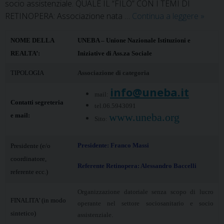
socio assistenziale. QUALE IL “FILO” CON I TEMI DI
UNEB
RETINOPERA: Associazione nata …
Continua a leggere
»
–
Union
NOME DELLA
UNEBA – Unione Nazionale Istituzioni e
nazion
REALTA’:
Iniziative di Ass.za Sociale
istituzi
TIPOLOGIA
Associazione di categoria
e
info@uneba.it
iniziati
mail:
di
Contatti segreteria
tel.06.5943091
assist
www.uneba.org
e mail:
Sito:
social
Presidente: Franco Massi
Presidente (e/o
coordinatore,
Referente Retinopera: Alessandro Baccelli
referente ecc.)
Organizzazione datoriale senza scopo di lucro
FINALITA’ (in modo
operante nel settore sociosanitario e socio
sintetico)
assistenziale.