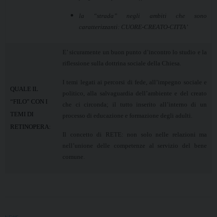
la “strada” negli ambiti che sono
caratterizzanti: CUORE-CREATO-CITTA’
E’ sicuramente un buon punto d’incontro lo studio e la
riflessione sulla dottrina sociale della Chiesa.
I temi legati ai percorsi di fede, all’impegno sociale e
QUALE IL
politico, alla salvaguardia dell’ambiente e del creato
“FILO” CON I
che ci circonda; il tutto inserito all’interno di un
TEMI DI
processo di educazione e formazione degli adulti.
RETINOPERA:
Il concetto di RETE: non solo nelle relazioni ma
nell’unione delle competenze al servizio del bene
comune.