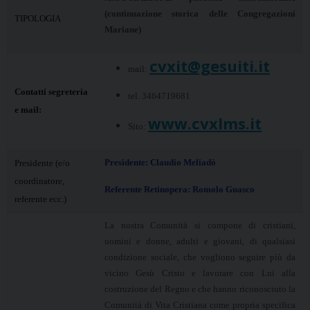
(continuazione storica delle Congregazioni
TIPOLOGIA
Mariane)
cvxit@gesuiti.it
mail:
Contatti segreteria
tel. 3464719681
e mail:
www.cvxlms.it
Sito:
Presidente: Claudio Meliadò
Presidente (e/o
coordinatore,
Referente Retinopera:
Romolo Guasco
referente ecc.)
La nostra Comunità si compone di cristiani,
uomini e donne, adulti e giovani, di qualsiasi
condizione sociale, che vogliono seguire più da
vicino Gesù Cristo e lavorare con Lui alla
costruzione del Regno e che hanno riconosciuto la
Comunità di Vita Cristiana come propria specifica