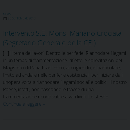
online
il
nuovo
NEWS
25 SETTEMBRE 2013
sito
di
Intervento S.E. Mons. Mariano Crociata
Retinopera
(Segretario Generale della CEI)
[…] Il tema dei lavori  Dentro le periferie. Riannodare i legami
in un tempo di frammentazione  riflette le sollecitazioni del
Magistero di Papa Francesco, accogliendo, in particolare,
linvito ad andare nelle periferie esistenziali, per iniziare da lì
unopera volta a riannodare i legami sociali e politici. Il nostro
Paese, infatti, non nasconde le tracce di una
frammentazione riconoscibile a vari livelli. Le stesse …
Intervento
Continua a leggere
»
S.E.
Mons.
Mariano