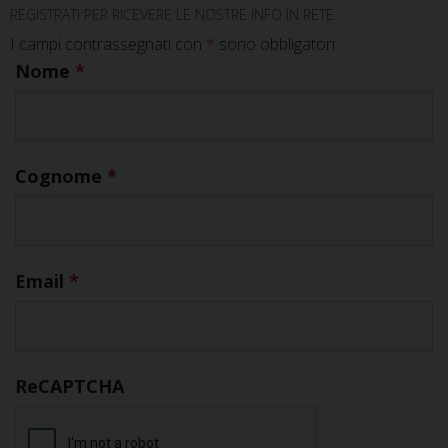
REGISTRATI PER RICEVERE LE NOSTRE INFO IN RETE
Ro
I campi contrassegnati con
*
sono obbligatori.
tra
Nome
*
dal
Sir
Cognome
*
Email
*
ReCAPTCHA