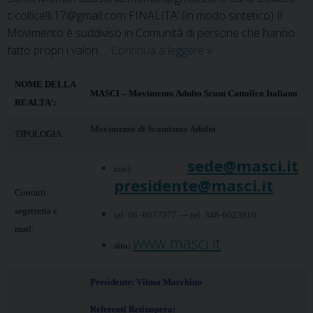
c.collicelli.17@gmail.com FINALITA’ (in modo sintetico) Il
Movimento è suddiviso in Comunità di persone che hanno
MASCI
fatto propri i valori …
Continua a leggere
»
–
Movimento
NOME DELLA
MASCI – Movimento Adulto Scout Cattolico Italiano
Adulti
REALTA’:
Scout
Movimento di Scautismo Adulto
TIPOLOGIA
Cattolici
Italiani
sede@masci.it
mail:
presidente@masci.it
Contatti
segreteria e
tel. 06 -8077377 –– tel. 348-6023910
mail:
www.masci.it
sito:
Presidente: Vilma Marchino
Referenti Retinopera: