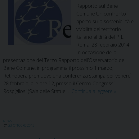
Rapporto sul Bene
Comune Un confronto
aperto sulla sostenibilità e
vivibilità del territorio
italiano al di là del PIL
Roma, 28 febbraio 2014 
In occasione della
presentazione del Terzo Rapporto dell’Osservatorio del
Bene Comune, in programma il prossimo 1 marzo,
Retinopera promuove una conferenza stampa per venerdì
28 febbraio, alle ore 12, presso il Centro Congressi
Presentazi
Rospigliosi (Sala delle Statue …
Continua a leggere
»
del
III
Rapporto
sul
NEWS
23 OTTOBRE 2013
Bene
Comune