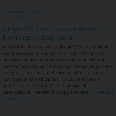
2013
Assis
DOCUMENTI
,
RASSEGNA STAMPA
10 LUGLIO 2013
Semi
nazi
6 luglio 2013 – Articolo di Francesco
Den
Rossi tratto dall’Agenzia Sir
le
perif
Ad Assisi l’incontro nazionale sul tema “Dentro le periferie.
Ria
Riannodare i legami in un tempo di frammentazione”. Da
i
monsignor Mariano Crociata l’invito a guardare all’Europa
lega
come “la casa comune”: “Il rinnovo del Parlamento europeo
in
interpella i cattolici italiani e li chiama a offrire il proprio
un
contributo per la costruzione di un’Europa sociale dei
tem
popoli”. Franco Pasquali: “Ricreare un clima di
di
partecipazione”. Interventi di Pasquale Ferrara, …
Continua a
fra
6
leggere
»
luglio
2013