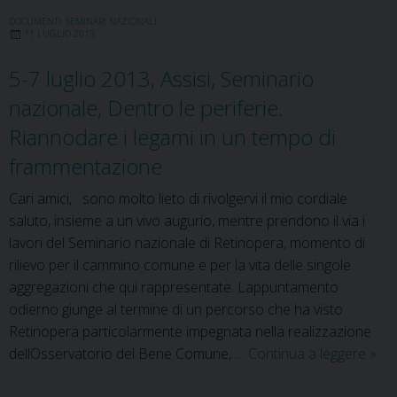
2013,
Assisi,
DOCUMENTI
,
SEMINARI NAZIONALI
11 LUGLIO 2013
Seminario
nazionale,
5-7 luglio 2013, Assisi, Seminario
“Dentro
nazionale, Dentro le periferie.
le
Riannodare i legami in un tempo di
periferie.
Riannodare
frammentazione
i
Cari amici, sono molto lieto di rivolgervi il mio cordiale
legami
saluto, insieme a un vivo augurio, mentre prendono il via i
in
lavori del Seminario nazionale di Retinopera, momento di
un
rilievo per il cammino comune e per la vita delle singole
tempo
aggregazioni che qui rappresentate. Lappuntamento
di
odierno giunge al termine di un percorso che ha visto
frammentazione”
Retinopera particolarmente impegnata nella realizzazione
5-
dellOsservatorio del Bene Comune, …
Continua a leggere
»
7
lugli