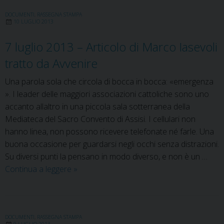
–
Articolo
DOCUMENTI
,
RASSEGNA STAMPA
10 LUGLIO 2013
di
Francesco
7 luglio 2013 – Articolo di Marco Iasevoli
Rossi
tratto da Avvenire
tratto
dall’Agenzia
Una parola sola che circola di bocca in bocca: «emergen­za
Sir
». I leader delle maggiori associazioni cattoliche sono uno
ac­canto allaltro in una piccola sala sot­terranea della
Mediateca del Sacro Convento di Assisi. I cellulari non
hanno linea, non possono ricevere telefonate né farle. Una
buona oc­casione per guardarsi negli occhi senza distrazioni.
Su diversi punti la pensano in modo diverso, e non è un …
7
Continua a leggere
»
luglio
2013
–
Articolo
DOCUMENTI
,
RASSEGNA STAMPA
9 LUGLIO 2013