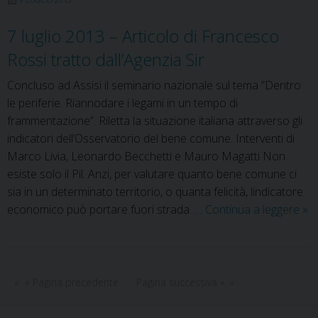
di
Marco
7 luglio 2013 – Articolo di Francesco
Iasevoli
Rossi tratto dall’Agenzia Sir
tratto
da
Concluso ad Assisi il seminario nazionale sul tema ”Dentro
Avvenire
le periferie. Riannodare i legami in un tempo di
frammentazione”. Riletta la situazione italiana attraverso gli
indicatori dell’Osservatorio del bene comune. Interventi di
Marco Livia, Leonardo Becchetti e Mauro Magatti Non
esiste solo il Pil. Anzi, per valutare quanto bene comune ci
sia in un determinato territorio, o quanta felicità, lindicatore
7
economico può portare fuori strada. …
Continua a leggere
»
lug
20
–
Art
« Pagina precedente
Pagina successiva »
di
Fr