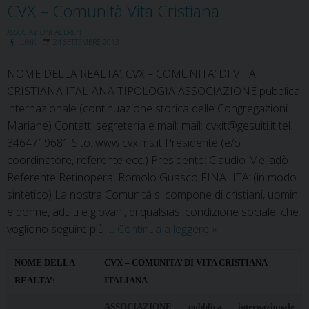
Crociata
CVX – Comunità Vita Cristiana
(Segretario
ASSOCIAZIONI ADERENTI
Generale
LINK
24 SETTEMBRE 2013
della
NOME DELLA REALTA’: CVX – COMUNITA’ DI VITA
CEI)
CRISTIANA ITALIANA TIPOLOGIA ASSOCIAZIONE pubblica
internazionale (continuazione storica delle Congregazioni
Mariane) Contatti segreteria e mail: mail: cvxit@gesuiti.it tel.
3464719681 Sito: www.cvxlms.it Presidente (e/o
coordinatore, referente ecc.) Presidente: Claudio Meliadò
Referente Retinopera: Romolo Guasco FINALITA’ (in modo
sintetico) La nostra Comunità si compone di cristiani, uomini
e donne, adulti e giovani, di qualsiasi condizione sociale, che
CVX
vogliono seguire più …
Continua a leggere
»
–
Comunità
NOME DELLA
CVX – COMUNITA’ DI VITA CRISTIANA
Vita
REALTA’:
ITALIANA
Cristiana
ASSOCIAZIONE pubblica internazionale