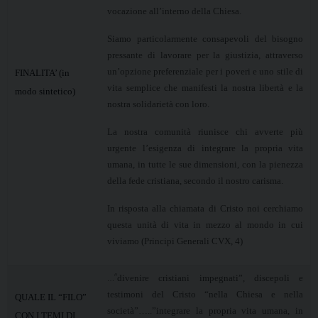
vocazione all’interno della Chiesa.
Siamo particolarmente consapevoli del bisogno
pressante di lavorare per la giustizia, attraverso
un’opzione preferenziale per i poveri e uno stile di
FINALITA’ (in
vita semplice che manifesti la nostra libertà e la
modo sintetico)
nostra solidarietà con loro.
La nostra comunità riunisce chi avverte più
urgente l’esigenza di integrare la propria vita
umana, in tutte le sue dimensioni, con la pienezza
della fede cristiana, secondo il nostro carisma.
In risposta alla chiamata di Cristo noi cerchiamo
questa unità di vita in mezzo al mondo in cui
viviamo (Principi Generali CVX, 4)
…“
divenire cristiani impegnati”, discepoli e
testimoni del Cristo “nella Chiesa e nella
QUALE IL “FILO”
società”…..”integrare la propria vita umana, in
CON I TEMI DI