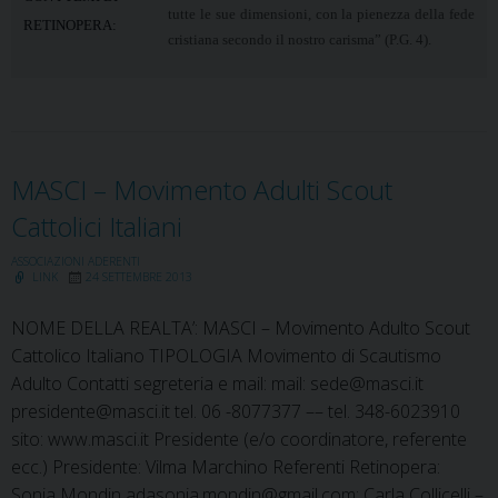
tutte le sue dimensioni, con la pienezza della fede
RETINOPERA:
cristiana secondo il nostro carisma” (P.G. 4).
MASCI – Movimento Adulti Scout
Cattolici Italiani
ASSOCIAZIONI ADERENTI
LINK
24 SETTEMBRE 2013
NOME DELLA REALTA’: MASCI – Movimento Adulto Scout
Cattolico Italiano TIPOLOGIA Movimento di Scautismo
Adulto Contatti segreteria e mail: mail: sede@masci.it
presidente@masci.it tel. 06 -8077377 –– tel. 348-6023910
sito: www.masci.it Presidente (e/o coordinatore, referente
ecc.) Presidente: Vilma Marchino Referenti Retinopera:
Sonia Mondin adasonia.mondin@gmail.com; Carla Collicelli –