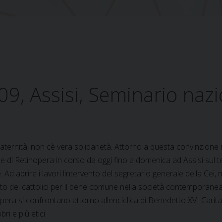
, Assisi, Seminario nazion
aternità, non cè vera solidarietà. Attorno a questa convinzione 
e di Retinopera in corso da oggi fino a domenica ad Assisi sul tem
e. Ad aprire i lavori lintervento del segretario generale della Cei
to dei cattolici per il bene comune nella società contemporanea.
pera si confrontano attorno allenciclica di Benedetto XVI Caritas 
bri e più etici.